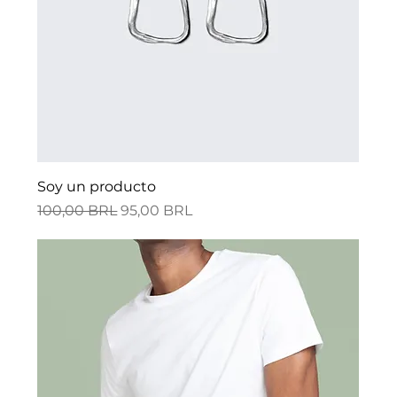
Soy un producto
Precio
Precio de oferta
100,00 BRL
95,00 BRL