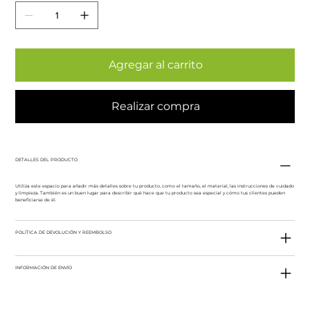
Agregar al carrito
Realizar compra
DETALLES DEL PRODUCTO
Utiliza este espacio para añadir más detalles sobre tu producto, como el tamaño, el material, las instrucciones de cuidado
y limpieza. También es un buen lugar para describir qué hace que tu producto sea especial y cómo tus clientes pueden
beneficiarse de él.
POLÍTICA DE DEVOLUCIÓN Y REEMBOLSO
INFORMACIÓN DE ENVÍO