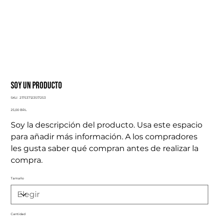
Soy un producto
SKU
SKU:
217537123517253
217537123517253
Precio
25,00 BRL
Soy la descripción del producto. Usa este espacio
para añadir más información. A los compradores
les gusta saber qué compran antes de realizar la
compra.
Tamaño
Cantidad