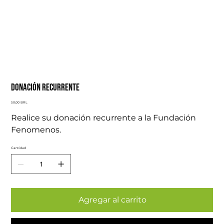
Donación recurrente
Precio
50,00 BRL
Realice su donación recurrente a la Fundación
Fenomenos.
Cantidad
Agregar al carrito