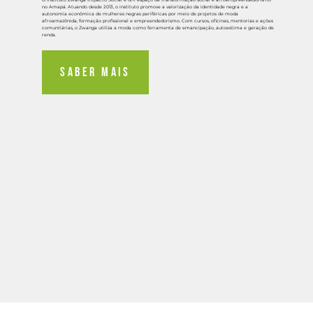
no Amapá. Atuando desde 2013, o instituto promove a valorização da identidade negra e a
autonomia econômica de mulheres negras periféricas por meio de projetos de moda
afroamazônida, formação profissional e empreendedorismo. Com cursos, oficinas, mentorias e ações
comunitárias, o Zwanga utiliza a moda como ferramenta de emancipação, autoestima e geração de
renda.
SABER MAIS